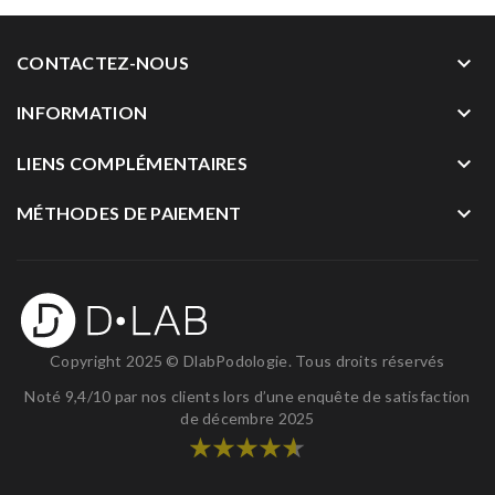
keyboard_arrow_down
CONTACTEZ-NOUS
keyboard_arrow_down
INFORMATION
keyboard_arrow_down
LIENS COMPLÉMENTAIRES
keyboard_arrow_down
MÉTHODES DE PAIEMENT
Copyright 2025 ©
DlabPodologie
. Tous droits réservés
Noté 9,4/10 par nos clients lors d’une enquête de satisfaction
de décembre 2025