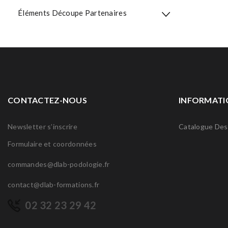
Éléments Découpe Partenaires
CONTACTEZ-NOUS
INFORMATI
Newsletter s’inscrire
Catalogue Des
Formulaire et coordonnées
commandes@dlab-podologie.fr
contact@dlab-formations.fr
02 32 23 29 42