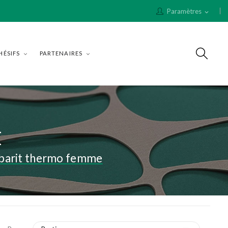
Paramètres
expand_more
HÉSIFS
PARTENAIRES
E
barit thermo femme