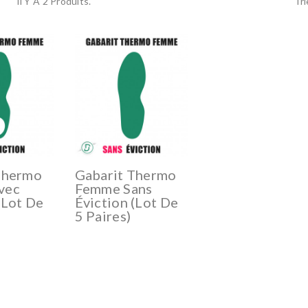
Il Y A 2 Produits.
Tri
Thermo
Gabarit Thermo
vec
Femme Sans
(lot De
Éviction (lot De
5 Paires)