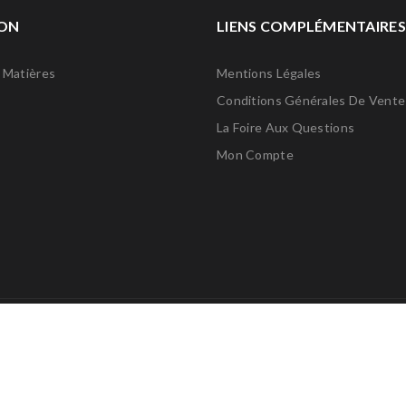
ON
LIENS COMPLÉMENTAIRES
 Matières
Mentions Légales
Conditions Générales De Vente
La Foire Aux Questions
Mon Compte
Copyright 2025 ©
DlabPodologie
. Tous droits réservés
9,4/10 par nos clients lors d’une enquête de satisfaction de décembr