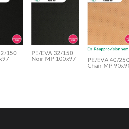
En-Réapprovisionnem
32/150
PE/EVA 32/150
x97
Noir MP 100x97
PE/EVA 40/25
Chair MP 90x9