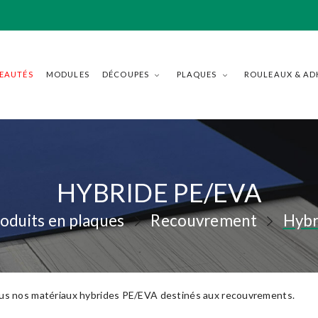
EAUTÉS
MODULES
DÉCOUPES
PLAQUES
ROULEAUX & AD
HYBRIDE PE/EVA
oduits en plaques
Recouvrement
Hybr
us nos matériaux hybrides PE/EVA destinés aux recouvrements.