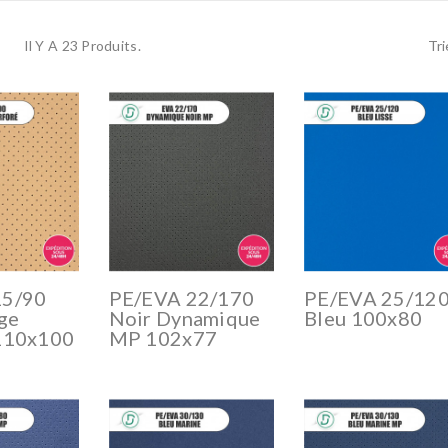
Il Y A 23 Produits.
Tri
15/90
PE/EVA 22/170
PE/EVA 25/12
ge
Noir Dynamique
Bleu 100x80
110x100
MP 102x77