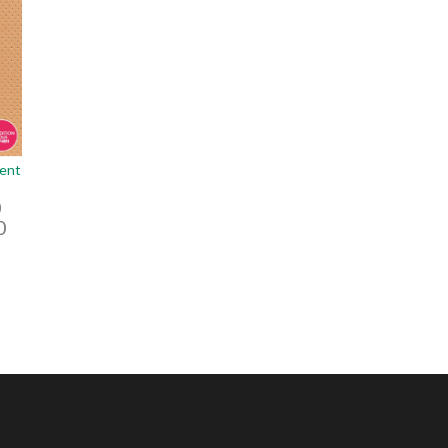
ent
0
0