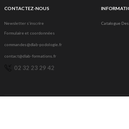
CONTACTEZ-NOUS
INFORMATI
Newsletter s’inscrire
Catalogue Des
Formulaire et coordonnées
commandes@dlab-podologie.fr
contact@dlab-formations.fr
02 32 23 29 42
Noté 