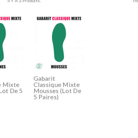
Il Y A 2 Produits.
Tri
Gabarit
e Mixte
Classique Mixte
lot De 5
Mousses (lot De
5 Paires)