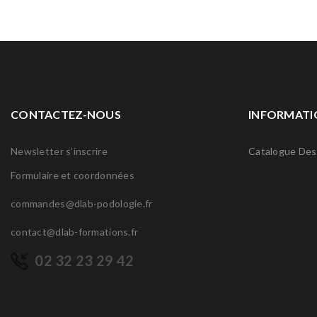
CONTACTEZ-NOUS
INFORMATI
Newsletter s’inscrire
Catalogue Des
Formulaire et coordonnées
commandes@dlab-podologie.fr
contact@dlab-formations.fr
02 32 23 29 42