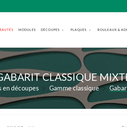
EAUTÉS
MODULES
DÉCOUPES
PLAQUES
ROULEAUX & AD
GABARIT CLASSIQUE MIXT
s en découpes
Gamme classique
Gabari