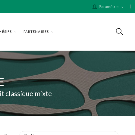
Paramètres
expand_more
HÉSIFS
PARTENAIRES
E
t classique mixte