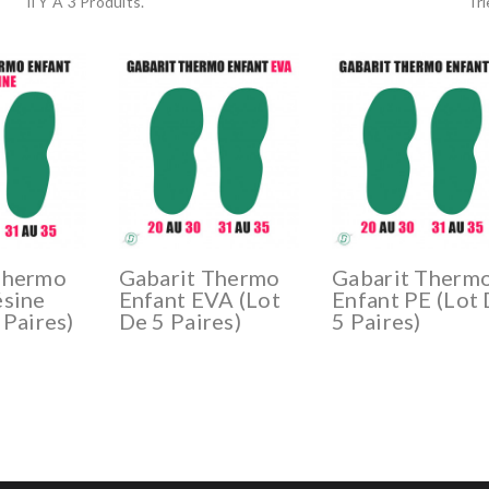
Il Y A 3 Produits.
Tri
Thermo
Gabarit Thermo
Gabarit Therm
ésine
Enfant EVA (lot
Enfant PE (lot
 Paires)
De 5 Paires)
5 Paires)