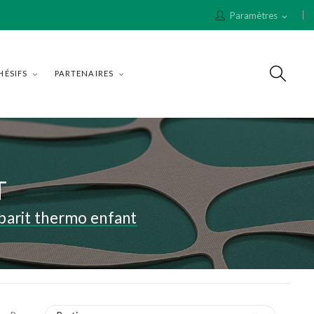
Paramètres
expand_more
HÉSIFS
PARTENAIRES
T
barit thermo enfant