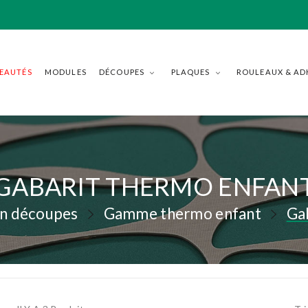
EAUTÉS
MODULES
DÉCOUPES
PLAQUES
ROULEAUX & AD
GABARIT THERMO ENFAN
en découpes
Gamme thermo enfant
Ga